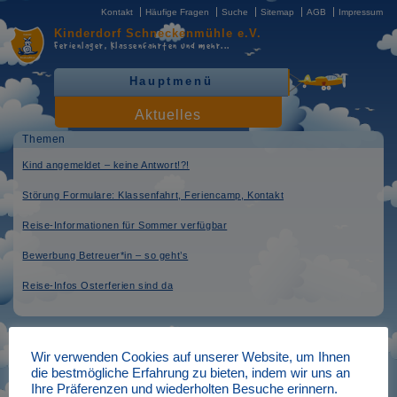
Kontakt
Häufige Fragen
Suche
Sitemap
AGB
Impressum
Kinderdorf
Schneckenmühle e.V.
Ferienlager, Klassenfahrten
und mehr...
Hauptmenü
Aktuelles
Themen
Kind angemeldet – keine Antwort!?!
Störung Formulare: Klassenfahrt, Feriencamp, Kontakt
Reise-Informationen für Sommer verfügbar
Bewerbung Betreuer*in – so geht’s
Reise-Infos Osterferien sind da
Schnee in Schnecke – 1. Woche
Wir verwenden Cookies auf unserer Website, um Ihnen
Osterferien fast voll
die bestmögliche Erfahrung zu bieten, indem wir uns an
Ihre Präferenzen und wiederholten Besuche erinnern.