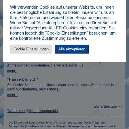
Wir verwenden Cookies auf unserer Website, um Ihnen
Bewerbung Betreuer*in – so geht’s
die bestmögliche Erfahrung zu bieten, indem wir uns an
Heute ein Beitrag der Kategorie „Unterschiede zwischen Theorie und
Ihre Präferenzen und wiederholten Besuche erinnern.
Praxis“: Theorie so: „Füll mal bitte […]
Wenn Sie auf "Alle akzeptieren" klicken, erklären Sie sich
mehr...
mit der Verwendung ALLER Cookies einverstanden. Sie
Reise-Infos Osterferien sind da
können jedoch die "Cookie-Einstellungen" besuchen, um
In unserem wunderschönen Bereich „Mehr Infos“ finden sich ab sofort die
eine kontrollierte Zustimmung zu erteilen.
Reiseunterlagen für die anstehenden […]
mehr...
Cookie Einstellungen
Alle akzeptieren
Warteschlange Anmeldungen
Leider sind über die Feiertage und den Jahreswechsel einige
Anmeldungen aufgelaufen, die wir jetzt nach […]
mehr...
*Pause bis 7.1.*
Sie Fuchs! Sie haben bestimmt schon bemerkt, dass Weihnachten ist und
dann Wochenende, bald schon […]
mehr...
ältere Beiträge >>
Tweets von @schneckenmuehle
Der Kinderdorf Schneckenmühle e.V. ist ein anerkannter freier Träger der
Jugendhilfe (Landkreis Sächsische Schweiz Osterzgebirge) und beim Amtsgericht