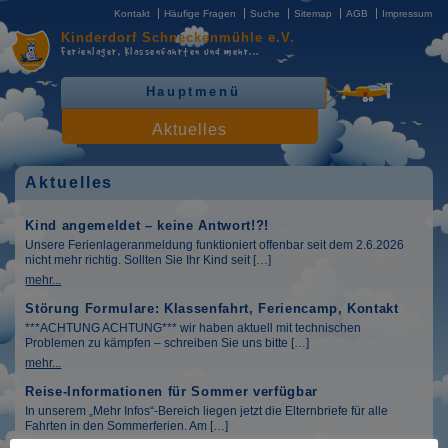
Kontakt
Häufige Fragen
Suche
Sitemap
AGB
Impressum
Kinderdorf
Schneckenmühle e.V.
Ferienlager, Klassenfahrten
und mehr...
Hauptmenü
Aktuelles
Aktuelles
Kind angemeldet – keine Antwort!?!
Unsere Ferienlageranmeldung funktioniert offenbar seit dem 2.6.2026
nicht mehr richtig. Sollten Sie Ihr Kind seit […]
mehr...
Störung Formulare: Klassenfahrt, Feriencamp, Kontakt
***ACHTUNG ACHTUNG*** wir haben aktuell mit technischen
Problemen zu kämpfen – schreiben Sie uns bitte […]
mehr...
Reise-Informationen für Sommer verfügbar
In unserem „Mehr Infos“-Bereich liegen jetzt die Elternbriefe für alle
Fahrten in den Sommerferien. Am […]
mehr...