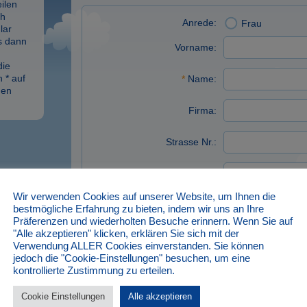
ilen
ch
Anrede:
Frau
lar
s dann
Vorname:
die
 * auf
*
Name:
den
Firma:
Strasse Nr.:
Postleitzahl:
Wir verwenden Cookies auf unserer Website, um Ihnen die
Wohnort:
bestmögliche Erfahrung zu bieten, indem wir uns an Ihre
Präferenzen und wiederholten Besuche erinnern. Wenn Sie auf
"Alle akzeptieren" klicken, erklären Sie sich mit der
*
Telefon:
Verwendung ALLER Cookies einverstanden. Sie können
jedoch die "Cookie-Einstellungen" besuchen, um eine
*
E-Mail:
kontrollierte Zustimmung zu erteilen.
Cookie Einstellungen
Alle akzeptieren
*
Nachricht: