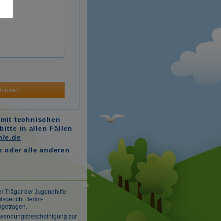
hicken
mit technischen
itte in allen Fällen
le.de
 oder alle anderen
er Träger der Jugendhilfe
sgericht Berlin-
ngetragen.
 Zuwendungsbescheinigung zur