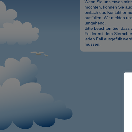
Wenn Sie uns etwas mitte
möchten, können Sie au
einfach das Kontaktformu
ausfüllen. Wir melden un
umgehend.
Bitte beachten Sie, dass 
Felder mit dem Sternchen
jeden Fall ausgefüllt wer
müssen.