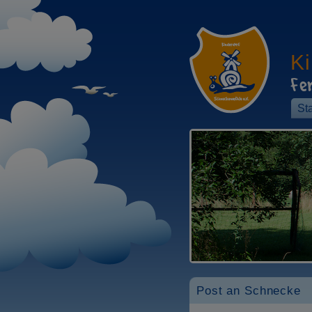
K
Fe
Sta
Post an Schnecke