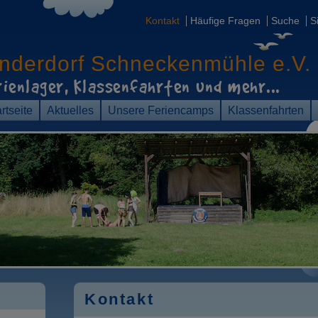
Kontakt
Häufige Fragen
Suche
S
inderdorf
Schneckenmühle e.V.
rienlager, Klassenfahrten
und mehr...
rtseite
Aktuelles
Unsere Feriencamps
Klassenfahrten
Kontakt