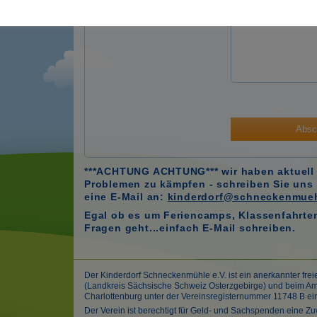
Absc
***ACHTUNG ACHTUNG*** wir haben aktuell 
Problemen zu kämpfen - schreiben Sie uns b
eine E-Mail an:
kinderdorf@schneckenmueh
Egal ob es um Feriencamps, Klassenfahrten
Fragen geht...einfach E-Mail schreiben.
Der Kinderdorf Schneckenmühle e.V. ist ein anerkannter frei
(Landkreis Sächsische Schweiz Osterzgebirge) und beim Amt
Charlottenburg unter der Vereinsregisternummer 11748 B ei
Der Verein ist berechtigt für Geld- und Sachspenden eine