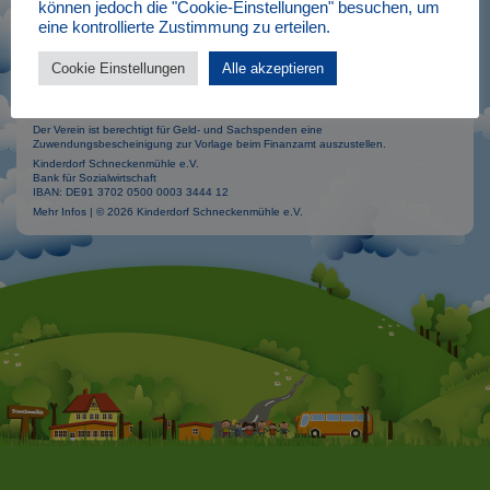
können jedoch die "Cookie-Einstellungen" besuchen, um
Vereinssatzung
eine kontrollierte Zustimmung zu erteilen.
Allgemeine Geschäftsbedingungen (in Überarbeitung)
Cookie Einstellungen
Alle akzeptieren
Der Kinderdorf Schneckenmühle e.V. ist ein anerkannter freier Träger der
Jugendhilfe (Landkreis Sächsische Schweiz Osterzgebirge) und beim Amtsgericht
Berlin-Charlottenburg unter der Vereinsregisternummer 11748 B eingetragen.
Der Verein ist berechtigt für Geld- und Sachspenden eine
Zuwendungsbescheinigung zur Vorlage beim Finanzamt auszustellen.
Kinderdorf Schneckenmühle e.V.
Bank für Sozialwirtschaft
IBAN: DE91 3702 0500 0003 3444 12
Mehr Infos | © 2026 Kinderdorf Schneckenmühle e.V.