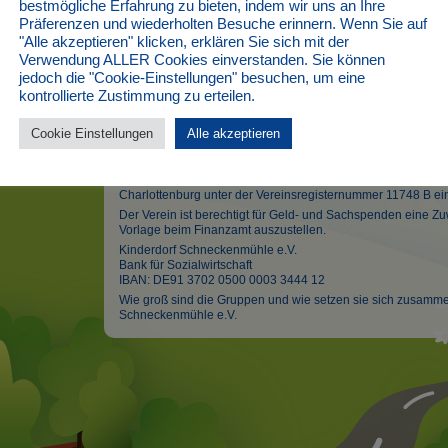
setzen sie sich zusamme
bestmögliche Erfahrung zu bieten, indem wir uns an Ihre
Präferenzen und wiederholten Besuche erinnern. Wenn Sie auf
"Alle akzeptieren" klicken, erklären Sie sich mit der
Verwendung ALLER Cookies einverstanden. Sie können
Unser Betreuungsschlüssel ist regelmäßig 1:8, d.h. 
jedoch die "Cookie-Einstellungen" besuchen, um eine
Betreuerin betreut maximal acht Kinder. Die Grupp
kontrollierte Zustimmung zu erteilen.
Geschlecht eingeteilt.
Cookie Einstellungen
Alle akzeptieren
Der Kinderdorf Schneckenmühle e.V. ist ein anerkannter frei
(Landkreis Sächsische Schweiz Osterzgebirge) und beim Amt
Charlottenburg unter der Vereinsregisternummer 11748 B ei
Der Verein ist berechtigt für Geld- und Sachspenden eine
Vorlage beim Finanzamt auszustellen.
Kinderdorf Schneckenmühle e.V.
Bank für Sozialwirtschaft
IBAN: DE91 3702 0500 0003 3444 12
Wie groß sind die Gruppen und wie setzen sie sich zusamme
Schneckenmühle e.V.