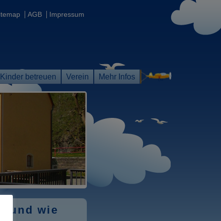
itemap
AGB
Impressum
Kinder betreuen
Verein
Mehr Infos
n und wie