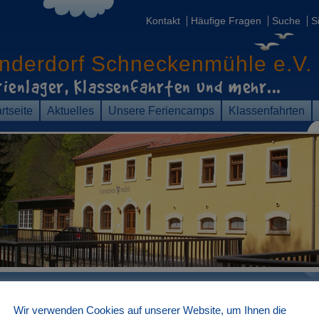
Kontakt
Häufige Fragen
Suche
S
inderdorf
Schneckenmühle e.V.
rienlager, Klassenfahrten
und mehr...
rtseite
Aktuelles
Unsere Feriencamps
Klassenfahrten
Wie groß sind die Gruppe
Wir verwenden Cookies auf unserer Website, um Ihnen die