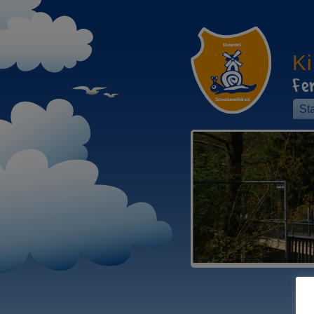
K
Fe
Sta