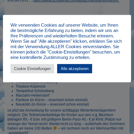
erst bis 2031…
https://www.schulferien.org/deutschland/ferien/berlin/
Voraussichtlich am Freitag, den 15.8. um 12:00 Uhr startet der
Ticketvorverkauf für die nächste Tour der heißesten Boyband
Wir verwenden Cookies auf unserer Website, um Ihnen
Sachsens….
die bestmögliche Erfahrung zu bieten, indem wir uns an
Ihre Präferenzen und wiederholten Besuche erinnern.
ACH QUATSCH: WIR VERÖFFENTLICHEN DIE LANG ERWARTETEN
Wenn Sie auf "Alle akzeptieren" klicken, erklären Sie sich
TERMINE FÜR DIE HERBSTFERIEN
mit der Verwendung ALLER Cookies einverstanden. Sie
Wir erwarten nicht mehr als eure Liebe, aber mindestens 100
können jedoch die "Cookie-Einstellungen" besuchen, um
Anmeldungen binnnen 100 Stunden.
eine kontrollierte Zustimmung zu erteilen.
Winterferien 28.1. – 4.2.2023 jetzt buchbar
Für die Bezirke
Cookie Einstellungen
Alle akzeptieren
Steglitz-Zehlendorf
Lichtenberg
Friedrichshain-Kreuzberg
Treptow-Köpenick
Tempelhof-Schöneberg
Marzahn-Hellersdorf
Pankow (in Kürze – reserviert schon einmal)
Neukölln (in Kürze – reserviert schon einmal)
ist jetzt die Anmeldung für unsere achttägige Winterferienlagerfahrt
möglich. Die Teilnehmerbeiträge für Kinder aus den o.g. Bezirken
betragen 80,- € bzw. mit gültigem Berlin-Pass 40,- € je Kind. Plätze nur
solange der Vorrat reicht. Wartet nicht zu lang – außerhalb des Sommers
haben wir keine 100 Betten
– wir rechnen noch vor Weihnachten mit
„ausgebucht“.