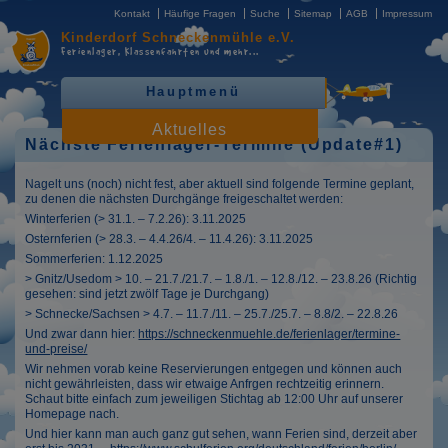
Kontakt
Häufige Fragen
Suche
Sitemap
AGB
Impressum
Kinderdorf
Schneckenmühle e.V.
Ferienlager, Klassenfahrten
und mehr...
Hauptmenü
Aktuelles
Nächste Ferienlager-Termine (Update#1)
Nagelt uns (noch) nicht fest, aber aktuell sind folgende Termine geplant,
zu denen die nächsten Durchgänge freigeschaltet werden:
Winterferien (> 31.1. – 7.2.26): 3.11.2025
Osternferien (> 28.3. – 4.4.26/4. – 11.4.26): 3.11.2025
Sommerferien: 1.12.2025
> Gnitz/Usedom > 10. – 21.7./21.7. – 1.8./1. – 12.8./12. – 23.8.26 (Richtig
gesehen: sind jetzt zwölf Tage je Durchgang)
> Schnecke/Sachsen > 4.7. – 11.7./11. – 25.7./25.7. – 8.8/2. – 22.8.26
Und zwar dann hier:
https://schneckenmuehle.de/ferienlager/termine-
und-preise/
Wir nehmen vorab keine Reservierungen entgegen und können auch
nicht gewährleisten, dass wir etwaige Anfrgen rechtzeitig erinnern.
Schaut bitte einfach zum jeweiligen Stichtag ab 12:00 Uhr auf unserer
Homepage nach.
Und hier kann man auch ganz gut sehen, wann Ferien sind, derzeit aber