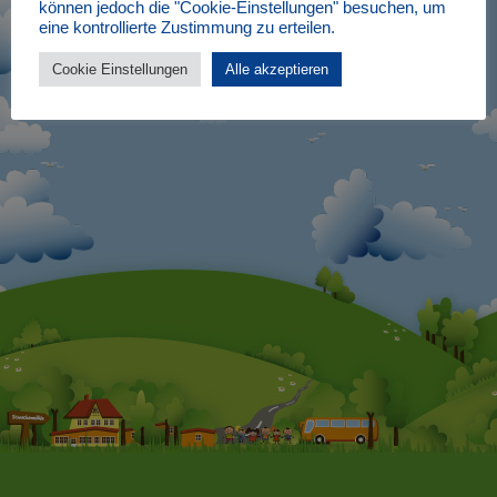
Bank für Sozialwirtschaft
können jedoch die "Cookie-Einstellungen" besuchen, um
IBAN: DE91 3702 0500 0003 3444 12
eine kontrollierte Zustimmung zu erteilen.
Störung Formulare: Klassenfahrt, Feriencamp, Kontakt | © 2026 Kinderdorf
Schneckenmühle e.V.
Cookie Einstellungen
Alle akzeptieren