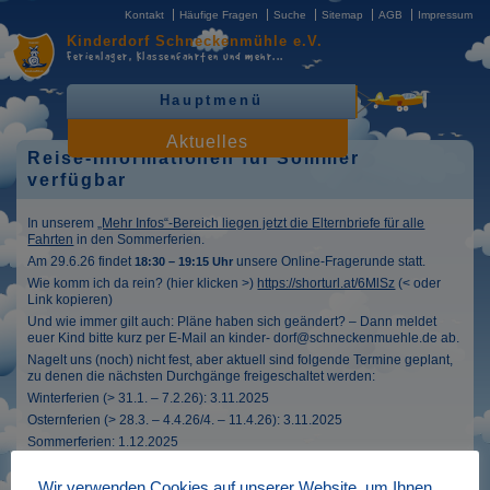
Kontakt
Häufige Fragen
Suche
Sitemap
AGB
Impressum
Kinderdorf
Schneckenmühle e.V.
Ferienlager, Klassenfahrten
und mehr...
Hauptmenü
Aktuelles
Reise-Informationen für Sommer
verfügbar
In unserem
„Mehr Infos“-Bereich liegen jetzt die Elternbriefe für alle
Fahrten
in den Sommerferien.
Am 29.6.26 findet
unsere Online-Fragerunde statt.
18:30 – 19:15 Uhr
Wie komm ich da rein? (hier klicken >)
https://shorturl.at/6MlSz
(< oder
Link kopieren)
Und wie immer gilt auch: Pläne haben sich geändert? – Dann meldet
euer Kind bitte kurz per E-Mail an kinder- dorf@schneckenmuehle.de ab.
Nagelt uns (noch) nicht fest, aber aktuell sind folgende Termine geplant,
zu denen die nächsten Durchgänge freigeschaltet werden:
Winterferien (> 31.1. – 7.2.26): 3.11.2025
Osternferien (> 28.3. – 4.4.26/4. – 11.4.26): 3.11.2025
Sommerferien: 1.12.2025
> Gnitz/Usedom > 10. – 21.7./21.7. – 1.8./1. – 12.8./12. – 23.8.26 (Richtig
gesehen: sind jetzt zwölf Tage je Durchgang)
Wir verwenden Cookies auf unserer Website, um Ihnen