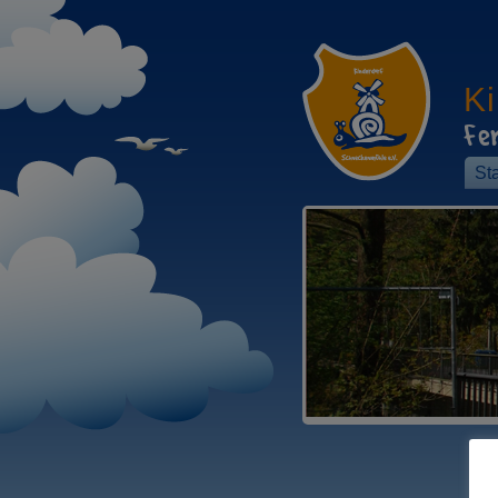
K
Fe
Sta