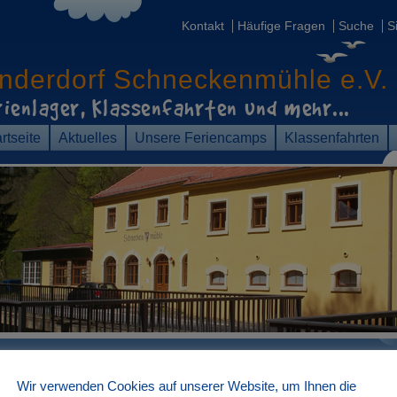
Kontakt
Häufige Fragen
Suche
S
inderdorf
Schneckenmühle e.V.
rienlager, Klassenfahrten
und mehr...
rtseite
Aktuelles
Unsere Feriencamps
Klassenfahrten
Wir verwenden Cookies auf unserer Website, um Ihnen die