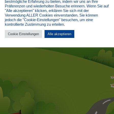
bestmögliche Erfahrung zu bieten, indem wir uns an Ihre
Der Kinderdorf Schneckenmühle e.V. ist ein anerkannter frei
Präferenzen und wiederholten Besuche erinnern. Wenn Sie auf
(Landkreis Sächsische Schweiz Osterzgebirge) und beim Amt
"Alle akzeptieren" klicken, erklären Sie sich mit der
Charlottenburg unter der Vereinsregisternummer 11748 B ei
Verwendung ALLER Cookies einverstanden. Sie können
Der Verein ist berechtigt für Geld- und Sachspenden eine
jedoch die "Cookie-Einstellungen" besuchen, um eine
Vorlage beim Finanzamt auszustellen.
kontrollierte Zustimmung zu erteilen.
Kinderdorf Schneckenmühle e.V.
Bank für Sozialwirtschaft
Cookie Einstellungen
Alle akzeptieren
IBAN: DE91 3702 0500 0003 3444 12
| © 2026 Kinderdorf Schneckenmühle e.V.