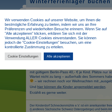
Winterferienlager buchen
Winterferien 28.1. – 4.2.2023 jetzt buch
Wir verwenden Cookies auf unserer Website, um Ihnen die
Für die Bezirke
bestmögliche Erfahrung zu bieten, indem wir uns an Ihre
Steglitz-Zehlendorf
Präferenzen und wiederholten Besuche erinnern. Wenn Sie auf
Lichtenberg
"Alle akzeptieren" klicken, erklären Sie sich mit der
Friedrichshain-Kreuzberg
Verwendung ALLER Cookies einverstanden. Sie können
Treptow-Köpenick
jedoch die "Cookie-Einstellungen" besuchen, um eine
Tempelhof-Schöneberg
kontrollierte Zustimmung zu erteilen.
Marzahn-Hellersdorf
Pankow (in Kürze – reserviert schon einmal)
Cookie Einstellungen
Alle akzeptieren
Neukölln (in Kürze – reserviert schon einmal)
ist jetzt die Anmeldung für unsere achttägige Winter
Die Teilnehmerbeiträge für Kinder aus den o.g. Bezi
mit gültigem Berlin-Pass 40,- € je Kind. Plätze nur s
Wartet nicht zu lang – außerhalb des Sommers habe
– wir rechnen noch vor Weihnachten mit „ausgeb
Und
hier können die Kinder angemeldet werden
.
Erzählt es gerne weiter.
Der Kinderdorf Schneckenmühle e.V. ist ein anerkannter frei
(Landkreis Sächsische Schweiz Osterzgebirge) und beim Amt