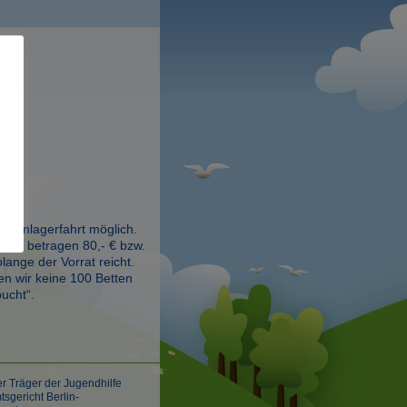
bar
ferienlagerfahrt möglich.
rken betragen 80,- € bzw.
olange der Vorrat reicht.
n wir keine 100 Betten
ucht“.
er Träger der Jugendhilfe
sgericht Berlin-