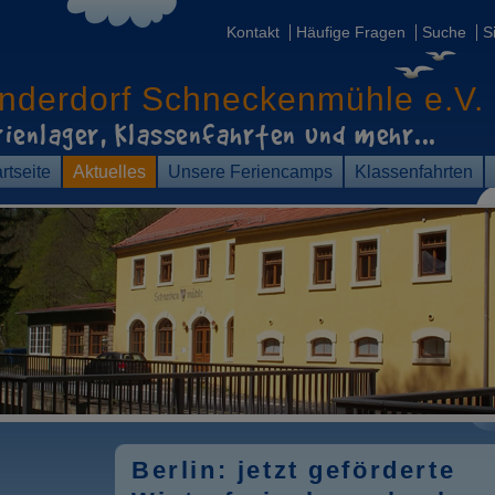
Kontakt
Häufige Fragen
Suche
S
inderdorf
Schneckenmühle e.V.
rienlager, Klassenfahrten
und mehr...
rtseite
Aktuelles
Unsere Feriencamps
Klassenfahrten
Berlin: jetzt geförderte