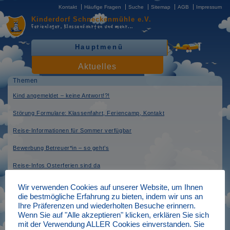
Kontakt
Häufige Fragen
Suche
Sitemap
AGB
Impressum
Kinderdorf
Schneckenmühle e.V.
Ferienlager, Klassenfahrten
und mehr...
Hauptmenü
Aktuelles
Themen
Kind angemeldet – keine Antwort!?!
Störung Formulare: Klassenfahrt, Feriencamp, Kontakt
Reise-Informationen für Sommer verfügbar
Bewerbung Betreuer*in – so geht’s
Reise-Infos Osterferien sind da
Wir verwenden Cookies auf unserer Website, um Ihnen
die bestmögliche Erfahrung zu bieten, indem wir uns an
Reise-Infos Osterferien sind da
Ihre Präferenzen und wiederholten Besuche erinnern.
Wenn Sie auf "Alle akzeptieren" klicken, erklären Sie sich
verfasst am: 18.02.2026
mit der Verwendung ALLER Cookies einverstanden. Sie