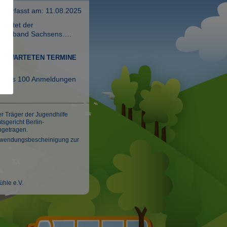
verfasst am: 11.08.2025
startet der
en Boyband Sachsens….
 ERWARTETEN TERMINE
destens 100 Anmeldungen
er Träger der Jugendhilfe
sgericht Berlin-
ngetragen.
 Zuwendungsbescheinigung zur
hle e.V.