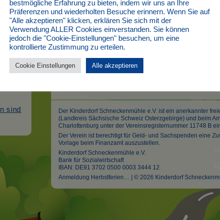
bestmögliche Erfahrung zu bieten, indem wir uns an Ihre
ine
Präferenzen und wiederholten Besuche erinnern. Wenn Sie auf
"Alle akzeptieren" klicken, erklären Sie sich mit der
Voraussichtlich am Freitag, den 15.8. um 12:00 Uhr 
Verwendung ALLER Cookies einverstanden. Sie können
Ticketvorverkauf für die nächste Tour der heißest
amp,
jedoch die "Cookie-Einstellungen" besuchen, um eine
kontrollierte Zustimmung zu erteilen.
ACH QUATSCH: WIR VERÖFFENTLICHEN DIE LANG
ür
FÜR DIE HERBSTFERIEN
Cookie Einstellungen
Alle akzeptieren
Wir erwarten nicht mehr als eure Liebe, aber min
binnnen 100 Stunden.
n – so
n sind
Der Kinderdorf Schneckenmühle e.V. ist ein anerkannter frei
(Landkreis Sächsische Schweiz Osterzgebirge) und beim Amt
Charlottenburg unter der Vereinsregisternummer 11748 B ei
Der Verein ist berechtigt für Geld- und Sachspenden eine
Vorlage beim Finanzamt auszustellen.
Kinderdorf Schneckenmühle e.V.
Bank für Sozialwirtschaft
IBAN: DE91 3702 0500 0003 3444 12
Anmeldung Herbstferien… | © 2026 Kinderdorf Schneckenmü