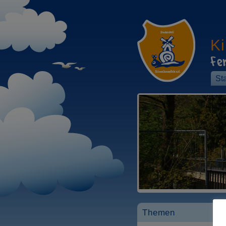
K
Fe
Sta
Themen