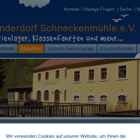
Kontakt
Häufige Fragen
Suche
S
inderdorf
Schneckenmühle e.V.
rienlager, Klassenfahrten
und mehr...
rtseite
Aktuelles
Unsere Feriencamps
Klassenfahrten
Anmeldung Herbstferien
Wir verwenden Cookies auf unserer Website, um Ihnen die