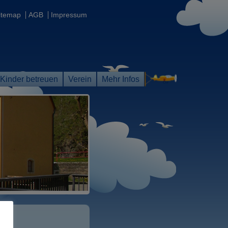
itemap
AGB
Impressum
Kinder betreuen
Verein
Mehr Infos
…