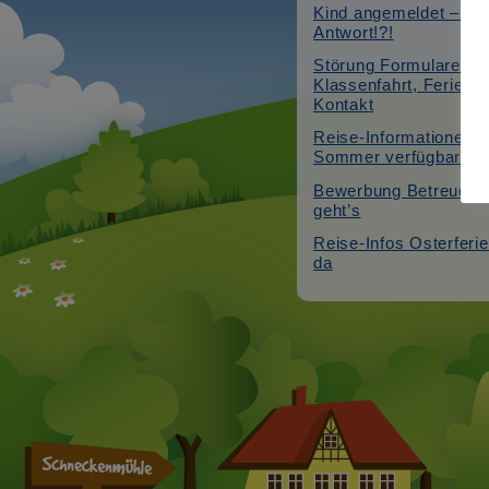
Kind angemeldet – ke
Antwort!?!
Störung Formulare:
Klassenfahrt, Ferienc
Kontakt
Reise-Informationen f
Sommer verfügbar
Bewerbung Betreuer*i
geht’s
Reise-Infos Osterferie
da