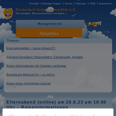
Kontakt
Häufige Fragen
Suche
Sitemap
AGB
Impressum
Kinderdorf
Schneckenmühle e.V.
Ferienlager, Klassenfahrten
und mehr...
Hauptmenü
Aktuelles
Themen
Kind angemeldet – keine Antwort!?!
Störung Formulare: Klassenfahrt, Feriencamp, Kontakt
Reise-Informationen für Sommer verfügbar
Bewerbung Betreuer*in – so geht’s
Reise-Infos Osterferien sind da
Elternabend (online) am 26.6.23 um 18:00
Uhr – Reiseinformationen