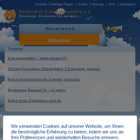
Kontakt
Häufige Fragen
Suche
Sitemap
AGB
Impressum
Kinderdorf
Schneckenmühle e.V.
Ferienlager, Klassenfahrten
und mehr...
Hauptmenü
Aktuelles
Themen
Kind angemeldet – keine Antwort!?!
Störung Formulare: Klassenfahrt, Feriencamp, Kontakt
Reise-Informationen für Sommer verfügbar
Bewerbung Betreuer*in – so geht’s
Reise-Infos Osterferien sind da
Elternbriefe online
Wir verwenden Cookies auf unserer Website, um Ihnen
die bestmögliche Erfahrung zu bieten, indem wir uns an
verfasst am: 05.07.2022
Ihre Präferenzen und wiederholten Besuche erinnern.