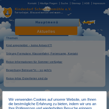
Kontakt
Häufige Fragen
Suche
Sitemap
AGB
Impressum
Kinderdorf
Schneckenmühle e.V.
Ferienlager, Klassenfahrten
und mehr...
Hauptmenü
Aktuelles
Themen
Kind angemeldet – keine Antwort!?!
Störung Formulare: Klassenfahrt, Feriencamp, Kontakt
Reise-Informationen für Sommer verfügbar
Bewerbung Betreuer*in – so geht’s
Reise-Infos Osterferien sind da
Praktikumsplätze
Wir verwenden Cookies auf unserer Website, um Ihnen
die bestmögliche Erfahrung zu bieten, indem wir uns an
verfasst am: 04.04.2025
Ihre Präferenzen und wiederholten Besuche erinnern.