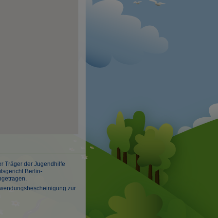
er Träger der Jugendhilfe
sgericht Berlin-
ngetragen.
 Zuwendungsbescheinigung zur