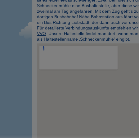
Schneckenmühle eine Bushaltestelle, aber diese wi
zweimal am Tag angefahren. Mit dem Zug geht’s zu
dortigen Busbahnhof Nähe Bahnstation aus fährt vo
ein Bus Richtung Liebstadt, der dann auch vor unser
Für detailierte Verbindungsauskünfte empfehlen wir
VVO
. Unsere Haltestelle findet man dort, wenn man a
als Haltestellenname ‚Schneckenmühle‘ eingibt.