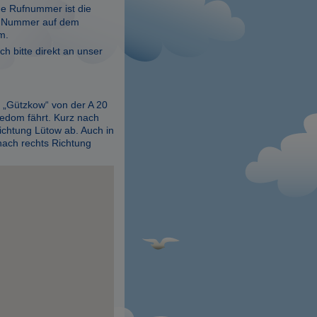
de Rufnummer ist die
er Nummer auf dem
m.
h bitte direkt an unser
 „Gützkow“ von der A 20
sedom fährt. Kurz nach
ichtung Lütow ab. Auch in
ach rechts Richtung