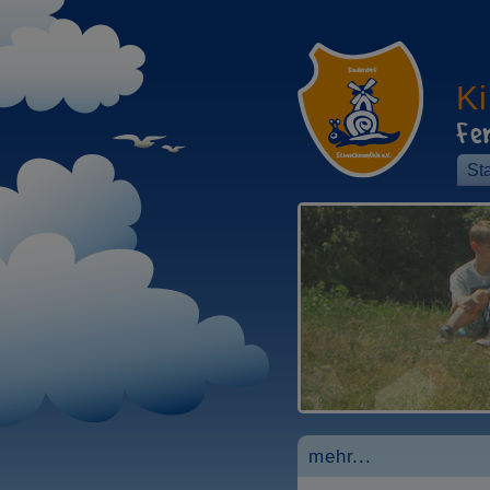
K
Fe
Sta
mehr...