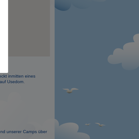
ckt inmitten eines
z auf Usedom.
rend unserer Camps über