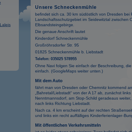
e
Unsere Schneckenmühle
befindet sich ca. 30 km südöstlich von Dresden bei P
Landschaftsschutzgebiet im Seidewitztal zwischen 
Laleis
Elbsandsteingebirge.
Die genaue Anschrift lautet
Kinderdorf Schneckenmühle
Großröhrsdorfer Str. 95
01825 Schneckenmühle b. Liebstadt
Telefon: 035025 578955
Ohne Navi folgen Sie einfach der Beschreibung, die h
einfach. (GoogleMaps weiter unten.)
Mit dem Auto
fährt man von Dresden oder Chemnitz kommend an d
„Bahretal/Liebstadt“ von der A 17 ab, zunächst link
Nenntmannsdorf, am Stop-Schild geradeaus weiter, 
nach links Richtung Liebstadt.
Nach ca. 4 km erscheint auf der rechten Straßense
und links ein recht auffälliges Kinderferienlager-Bu
Mit öffentlichen Verkehrsmitteln
ist es leider etwas schwieriger: Zwar befindet sich di