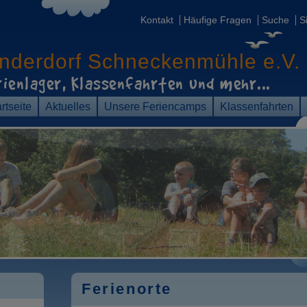
Kontakt
Häufige Fragen
Suche
S
inderdorf
Schneckenmühle e.V.
rienlager, Klassenfahrten
und mehr...
rtseite
Aktuelles
Unsere Feriencamps
Klassenfahrten
Ferienorte