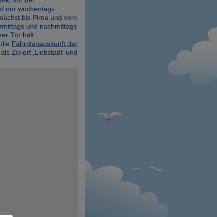
rd nur wochentags
nächst bis Pirna und vom
rmittags und nachmittags
er Tür hält.
 die
Fahrplanauskunft der
ls Zielort ‚Liebstadt‘ und