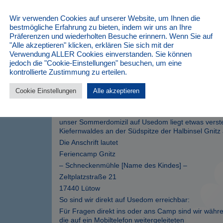
Wir verwenden Cookies auf unserer Website, um Ihnen die
bestmögliche Erfahrung zu bieten, indem wir uns an Ihre
Präferenzen und wiederholten Besuche erinnern. Wenn Sie auf
"Alle akzeptieren" klicken, erklären Sie sich mit der
Verwendung ALLER Cookies einverstanden. Sie können
jedoch die "Cookie-Einstellungen" besuchen, um eine
kontrollierte Zustimmung zu erteilen.
Cookie Einstellungen
Alle akzeptieren
Größere Kartenansicht
Feriencamp Gnitz/Usedom
unser Sommerdomizil auf Usedom liegt etwas verste
Kiefernwaldes an der Südspitze der Halbinsel Gnit
Die Anschrift lautet
Feriencamp Gnitz
– Schneckenmühle [Name des Kindes] –
Zeltplatzstraße 21
17440 Lütow
So sind wir direkt auf Usedom erreichbar:
Für Fragen direkt ins oder ans Camp sind wir wäh
die auf ein Mobiltelefon weitergeleiteten